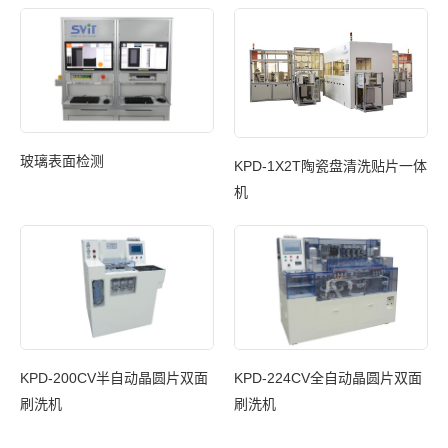
机
K
玻璃表面检测
KPD-1X2T陶瓷盘清洗贴片一体
机
清
K
KPD-200CV半自动晶圆片双面
体
KPD-224CV全自动晶圆片双面
刷洗机
刷洗机