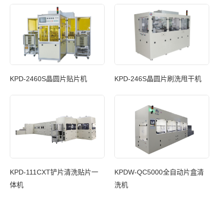
KPD-2460S晶圆片贴片机
KPD-246S晶圆片刷洗甩干机
玻璃
KPD-111CXT铲片清洗贴片一
KPDW-QC5000全自动片盒清
体机
洗机
KPD
刷洗