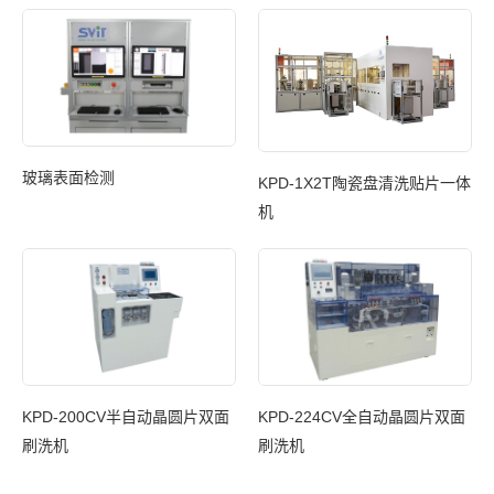
机
K
玻璃表面检测
KPD-1X2T陶瓷盘清洗贴片一体
机
清
K
KPD-200CV半自动晶圆片双面
体
KPD-224CV全自动晶圆片双面
刷洗机
刷洗机